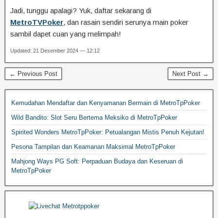
Jadi, tunggu apalagi? Yuk, daftar sekarang di
MetroTVPoker
, dan rasain sendiri serunya main poker
sambil dapet cuan yang melimpah!
Updated: 21 Desember 2024 — 12:12
← Previous Post
Next Post →
Kemudahan Mendaftar dan Kenyamanan Bermain di MetroTpPoker
Wild Bandito: Slot Seru Bertema Meksiko di MetroTpPoker
Spirited Wonders MetroTpPoker: Petualangan Mistis Penuh Kejutan!
Pesona Tampilan dan Keamanan Maksimal MetroTpPoker
Mahjong Ways PG Soft: Perpaduan Budaya dan Keseruan di
MetroTpPoker