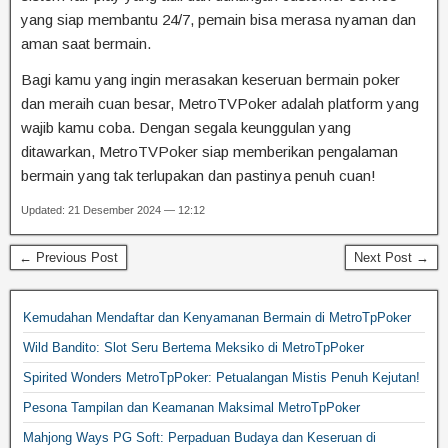
yang siap membantu 24/7, pemain bisa merasa nyaman dan
aman saat bermain.
Bagi kamu yang ingin merasakan keseruan bermain poker
dan meraih cuan besar, MetroTVPoker adalah platform yang
wajib kamu coba. Dengan segala keunggulan yang
ditawarkan, MetroTVPoker siap memberikan pengalaman
bermain yang tak terlupakan dan pastinya penuh cuan!
Updated: 21 Desember 2024 — 12:12
← Previous Post
Next Post →
Kemudahan Mendaftar dan Kenyamanan Bermain di MetroTpPoker
Wild Bandito: Slot Seru Bertema Meksiko di MetroTpPoker
Spirited Wonders MetroTpPoker: Petualangan Mistis Penuh Kejutan!
Pesona Tampilan dan Keamanan Maksimal MetroTpPoker
Mahjong Ways PG Soft: Perpaduan Budaya dan Keseruan di