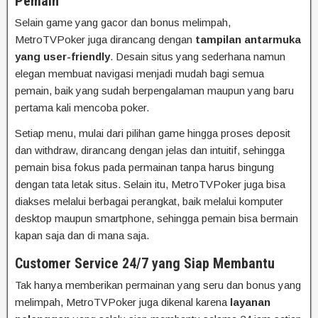
Pemain
Selain game yang gacor dan bonus melimpah,
MetroTVPoker juga dirancang dengan
tampilan antarmuka
yang user-friendly
. Desain situs yang sederhana namun
elegan membuat navigasi menjadi mudah bagi semua
pemain, baik yang sudah berpengalaman maupun yang baru
pertama kali mencoba poker.
Setiap menu, mulai dari pilihan game hingga proses deposit
dan withdraw, dirancang dengan jelas dan intuitif, sehingga
pemain bisa fokus pada permainan tanpa harus bingung
dengan tata letak situs. Selain itu, MetroTVPoker juga bisa
diakses melalui berbagai perangkat, baik melalui komputer
desktop maupun smartphone, sehingga pemain bisa bermain
kapan saja dan di mana saja.
Customer Service 24/7 yang Siap Membantu
Tak hanya memberikan permainan yang seru dan bonus yang
melimpah, MetroTVPoker juga dikenal karena
layanan