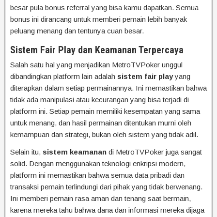
besar pula bonus referral yang bisa kamu dapatkan. Semua
bonus ini dirancang untuk memberi pemain lebih banyak
peluang menang dan tentunya cuan besar.
Sistem Fair Play dan Keamanan Terpercaya
Salah satu hal yang menjadikan MetroTVPoker unggul
dibandingkan platform lain adalah
sistem fair play
yang
diterapkan dalam setiap permainannya. Ini memastikan bahwa
tidak ada manipulasi atau kecurangan yang bisa terjadi di
platform ini. Setiap pemain memiliki kesempatan yang sama
untuk menang, dan hasil permainan ditentukan murni oleh
kemampuan dan strategi, bukan oleh sistem yang tidak adil.
Selain itu,
sistem keamanan
di MetroTVPoker juga sangat
solid. Dengan menggunakan teknologi enkripsi modern,
platform ini memastikan bahwa semua data pribadi dan
transaksi pemain terlindungi dari pihak yang tidak berwenang.
Ini memberi pemain rasa aman dan tenang saat bermain,
karena mereka tahu bahwa dana dan informasi mereka dijaga