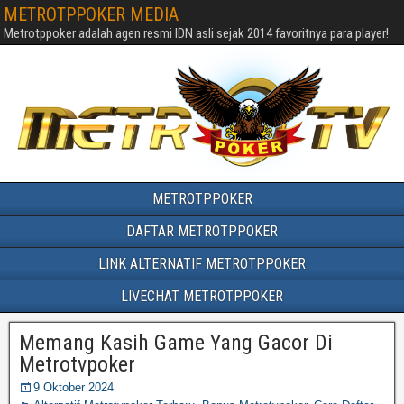
METROTPPOKER MEDIA
Metrotppoker adalah agen resmi IDN asli sejak 2014 favoritnya para player!
METROTPPOKER
DAFTAR METROTPPOKER
LINK ALTERNATIF METROTPPOKER
LIVECHAT METROTPPOKER
Memang Kasih Game Yang Gacor Di
Metrotvpoker
9 Oktober 2024