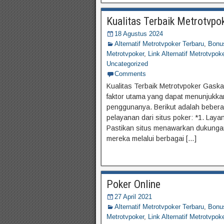
Kualitas Terbaik Metrotvp
18 Agustus 2024
Alternatif Metrotvpoker Terbaru
,
Bonu
Metrotvpoker
,
Link Alternatif Metrotvpok
Uncategorized
Comments
Kualitas Terbaik Metrotvpoker Gas
faktor utama yang dapat menunjukkan
penggunanya. Berikut adalah bebera
pelayanan dari situs poker: *1. La
Pastikan situs menawarkan dukunga
mereka melalui berbagai […]
Poker Online
27 April 2021
Alternatif Metrotvpoker Terbaru
,
Bonu
Metrotvpoker
,
Link Alternatif Metrotvpok