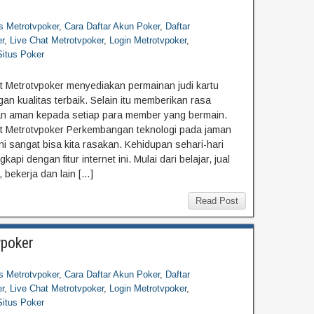
s Metrotvpoker
,
Cara Daftar Akun Poker
,
Daftar
er
,
Live Chat Metrotvpoker
,
Login Metrotvpoker
,
itus Poker
it Metrotvpoker menyediakan permainan judi kartu
gan kualitas terbaik. Selain itu memberikan rasa
n aman kepada setiap para member yang bermain.
it Metrotvpoker Perkembangan teknologi pada jaman
ni sangat bisa kita rasakan. Kehidupan sehari-hari
ngkapi dengan fitur internet ini. Mulai dari belajar, jual
s, bekerja dan lain […]
Read Post
vpoker
s Metrotvpoker
,
Cara Daftar Akun Poker
,
Daftar
er
,
Live Chat Metrotvpoker
,
Login Metrotvpoker
,
itus Poker