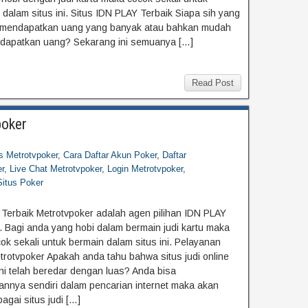
dalam situs ini. Situs IDN PLAY Terbaik Siapa sih yang
in mendapatkan uang yang banyak atau bahkan mudah
dapatkan uang? Sekarang ini semuanya […]
Read Post
poker
s Metrotvpoker
,
Cara Daftar Akun Poker
,
Daftar
er
,
Live Chat Metrotvpoker
,
Login Metrotvpoker
,
itus Poker
Terbaik Metrotvpoker adalah agen pilihan IDN PLAY
. Bagi anda yang hobi dalam bermain judi kartu maka
ok sekali untuk bermain dalam situs ini. Pelayanan
trotvpoker Apakah anda tahu bahwa situs judi online
ni telah beredar dengan luas? Anda bisa
nnya sendiri dalam pencarian internet maka akan
agai situs judi […]