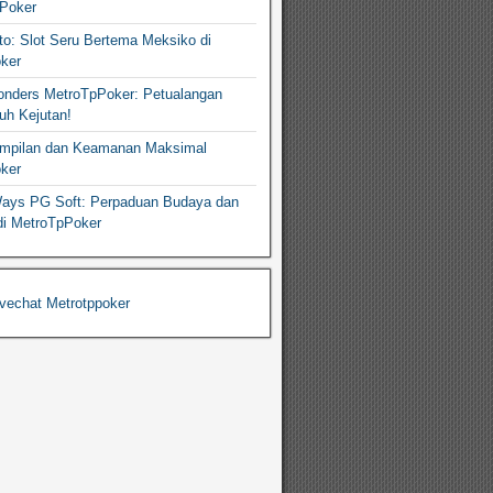
pPoker
to: Slot Seru Bertema Meksiko di
ker
onders MetroTpPoker: Petualangan
uh Kejutan!
mpilan dan Keamanan Maksimal
ker
ays PG Soft: Perpaduan Budaya dan
di MetroTpPoker