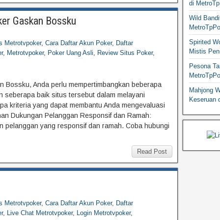
di MetroT
Wild Bandi
oker Gaskan Bossku
MetroTpPo
Spirited W
s Metrotvpoker
,
Cara Daftar Akun Poker
,
Daftar
Mistis Pen
er
,
Metrotvpoker
,
Poker Uang Asli
,
Review Situs Poker
,
Pesona Ta
MetroTpPo
kan Bossku, Anda perlu mempertimbangkan beberapa
Mahjong W
 seberapa baik situs tersebut dalam melayani
Keseruan 
pa kriteria yang dapat membantu Anda mengevaluasi
yanan Dukungan Pelanggan Responsif dan Ramah:
n pelanggan yang responsif dan ramah. Coba hubungi
Read Post
s Metrotvpoker
,
Cara Daftar Akun Poker
,
Daftar
er
,
Live Chat Metrotvpoker
,
Login Metrotvpoker
,