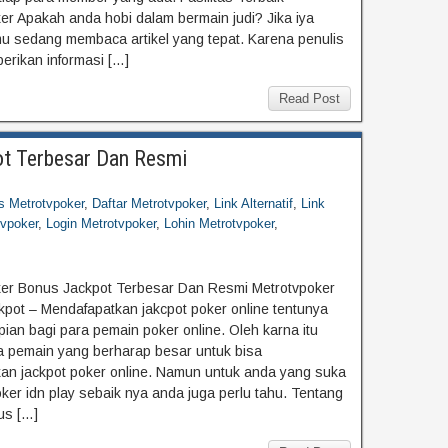
er Apakah anda hobi dalam bermain judi? Jika iya
mu sedang membaca artikel yang tepat. Karena penulis
rikan informasi […]
Read Post
t Terbesar Dan Resmi
s Metrotvpoker
,
Daftar Metrotvpoker
,
Link Alternatif
,
Link
tvpoker
,
Login Metrotvpoker
,
Lohin Metrotvpoker
,
ker Bonus Jackpot Terbesar Dan Resmi Metrotvpoker
pot – Mendafapatkan jakcpot poker online tentunya
pian bagi para pemain poker online. Oleh karna itu
 pemain yang berharap besar untuk bisa
an jackpot poker online. Namun untuk anda yang suka
ker idn play sebaik nya anda juga perlu tahu. Tentang
tus […]