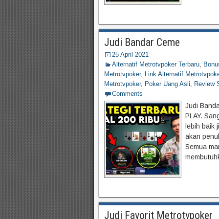
Judi Bandar Ceme
25 April 2021
Alternatif Metrotvpoker Terbaru
,
Bonu
Metrotvpoker
,
Link Alternatif Metrotvpok
Metrotvpoker
,
Poker Uang Asli
,
Review S
Comments
Judi Banda
PLAY. Sang
lebih baik
akan penul
Semua manu
membutuhk
Judi Favorit Metrotvpoker