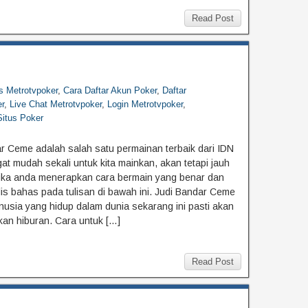
Read Post
s Metrotvpoker
,
Cara Daftar Akun Poker
,
Daftar
er
,
Live Chat Metrotvpoker
,
Login Metrotvpoker
,
itus Poker
r Ceme adalah salah satu permainan terbaik dari IDN
at mudah sekali untuk kita mainkan, akan tetapi jauh
 jika anda menerapkan cara bermain yang benar dan
is bahas pada tulisan di bawah ini. Judi Bandar Ceme
sia yang hidup dalam dunia sekarang ini pasti akan
an hiburan. Cara untuk […]
Read Post