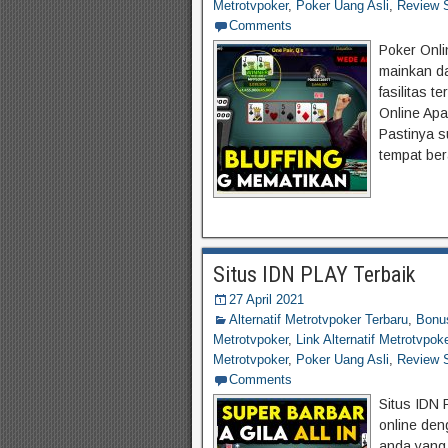
Metrotvpoker
,
Poker Uang Asli
,
Review S
Comments
Poker Onli
mainkan da
fasilitas 
Online Ap
Pastinya s
tempat ber
Situs IDN PLAY Terbaik
27 April 2021
Alternatif Metrotvpoker Terbaru
,
Bonu
Metrotvpoker
,
Link Alternatif Metrotvpok
Metrotvpoker
,
Poker Uang Asli
,
Review S
Comments
Situs IDN 
online deng
anda yang 